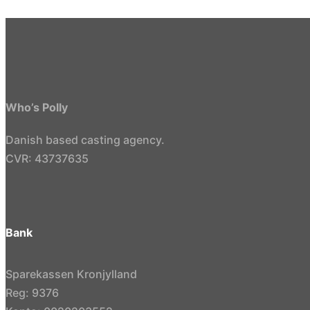
Who’s Polly
Danish based casting agency.
CVR: 43737635
Bank
Sparekassen Kronjylland
Reg: 9376