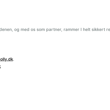
denen, og med os som partner, rammer I helt sikkert re
lly.dk
.
k