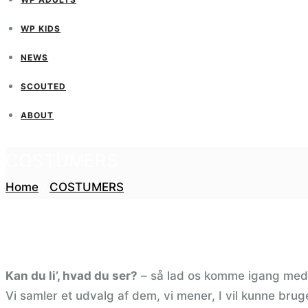
WP KIDS
NEWS
SCOUTED
ABOUT
COSTUMERS
Home
/
COSTUMERS
Kan du li’, hvad du ser?
– så lad os komme igang med 
Vi samler et udvalg af dem, vi mener, I vil kunne bruge,