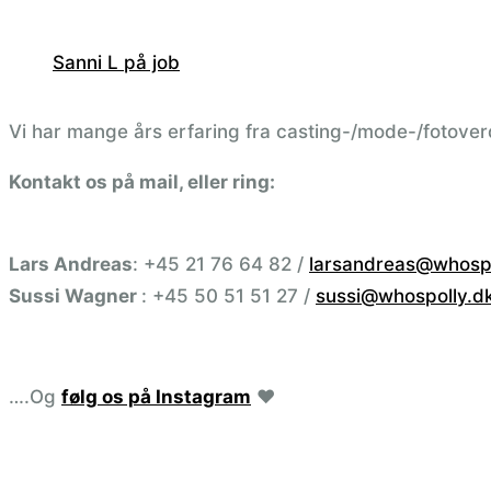
Sanni L på job
Vi har mange års erfaring fra casting-/mode-/fotover
Kontakt os på mail, eller ring:
Lars Andreas
: +45 21 76 64 82 /
larsandreas@whospo
Sussi Wagner
: +45 50 51 51 27 /
sussi@whospolly.d
….Og
følg os på Instagram
❤️